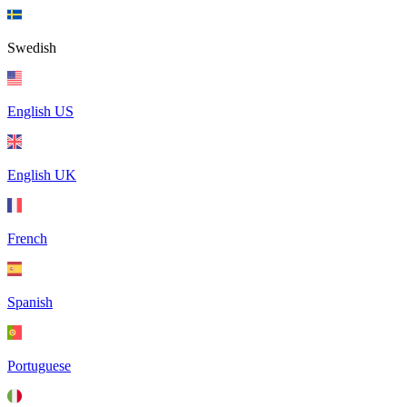
Swedish
English US
English UK
French
Spanish
Portuguese