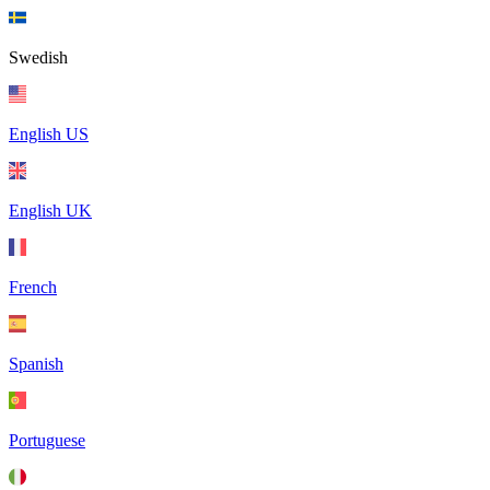
Swedish
English US
English UK
French
Spanish
Portuguese