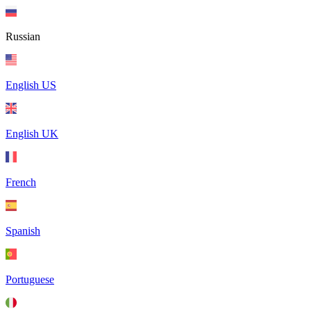
Russian
English US
English UK
French
Spanish
Portuguese