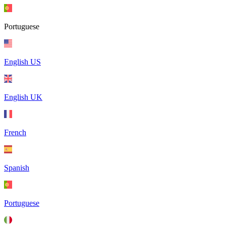
Portuguese
English US
English UK
French
Spanish
Portuguese